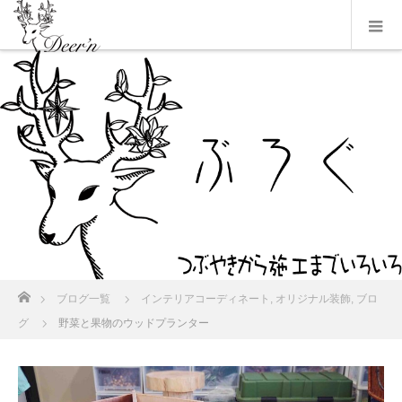
ホーム
ブログ一覧
インテリアコーディネート
,
オリジナル装飾
,
ブロ
グ
野菜と果物のウッドプランター