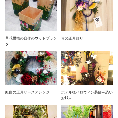
草花模様の自作のウッドプラン
青の正月飾り
ター
紅白の正月リースアレンジ
ホテル様ハロウィン装飾～恐い
お城～