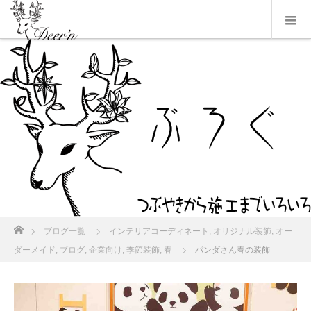
ホーム
ブログ一覧
インテリアコーディネート
,
オリジナル装飾
,
オー
ダーメイド
,
ブログ
,
企業向け
,
季節装飾
,
春
パンダさん春の装飾