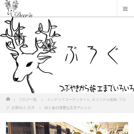
ホーム
ブログ一覧
インテリアコーディネート
,
オリジナル装飾
,
ブロ
グ
,
企業向け
,
正月
白と金の清楚な正月アレンジ