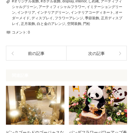
#オリジナル装飾
,
#ホテル装飾
,
display
,
interior
,
しめ縄
,
アーティフィ
シャルグリーン
,
アーティフィシャルフラワー
,
イミテーショングリー
ン
,
インテリア
,
インテリアグリーン
,
インテリアコーディネート
,
オー
ダーメイド
,
ディスプレイ
,
フラワーアレンジ
,
季節装飾
,
正月ディスプ
レイ
,
正月装飾
,
白と金のアレンジ
,
空間装飾
,
門松
コメント:
0
前の記事
次の記事
関連記事
ピンクゴールドのゴージャスな
パンダフラワーパワーアップ春