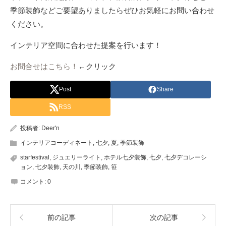
季節装飾などご要望ありましたらぜひお気軽にお問い合わせ
ください。
インテリア空間に合わせた提案を行います！
お問合せはこちら！
←クリック
Post
Share
RSS
投稿者:
Deer'n
インテリアコーディネート
,
七夕
,
夏
,
季節装飾
starfestival
,
ジュエリーライト
,
ホテル七夕装飾
,
七夕
,
七夕デコレーシ
ョン
,
七夕装飾
,
天の川
,
季節装飾
,
笹
コメント:
0
前の記事
次の記事