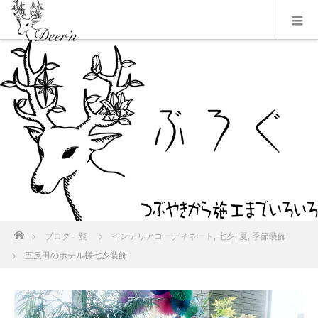
ホーム
ブログ一覧
インテリアコーディネート
,
七夕
,
夏
,
季節装飾
五反田のホテル様七夕装飾