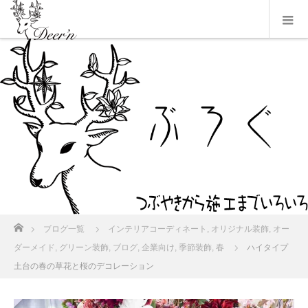
ホーム
ブログ一覧
インテリアコーディネート
,
オリジナル装飾
,
オー
ダーメイド
,
グリーン装飾
,
ブログ
,
企業向け
,
季節装飾
,
春
ハイタイプ
土台の春の草花と桜のデコレーション