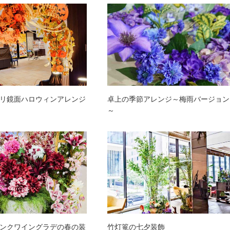
リ鏡面ハロウィンアレンジ
卓上の季節アレンジ～梅雨バージョン
～
ンクワイングラデの春の装
竹灯篭の七夕装飾