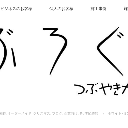
ビジネスのお客様
個人のお客様
施工事例
施
装飾
,
オーダーメイド
,
クリスマス
,
ブログ
,
企業向け
,
冬
,
季節装飾
ホワイト×ミ