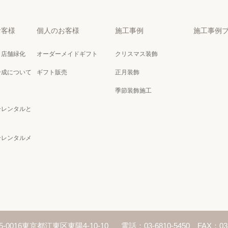
お客様
個人のお客様
施工事例
施工事例
・店舗緑化
オーダーメイドギフト
クリスマス装飾
合成について
ギフト販売
正月装飾
季節装飾施工
ーレンタルと
ーレンタルメ
5-0016東京都江東区東陽4-10-10
電話：03-6810-5450 FAX：03