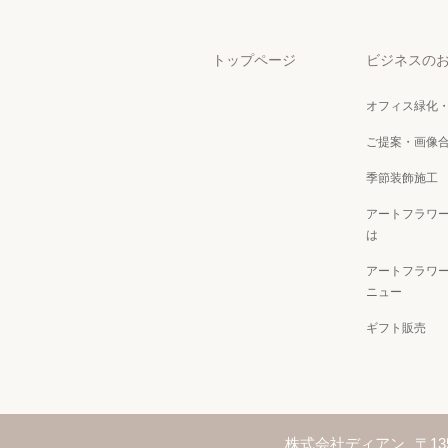
トップページ
ビジネスの
オフィス緑化
ご提案・画像
季節装飾施工
アートフラワ
は
アートフラワ
ニュー
ギフト販売
株式会社ディアン
〒13