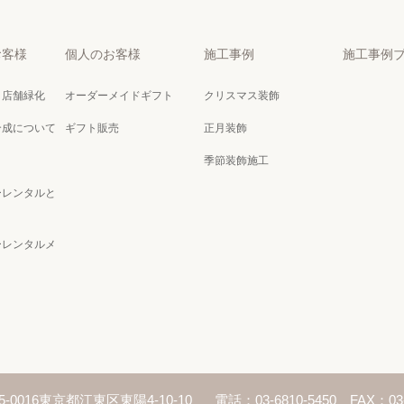
お客様
個人のお客様
施工事例
施工事例
・店舗緑化
オーダーメイドギフト
クリスマス装飾
合成について
ギフト販売
正月装飾
季節装飾施工
ーレンタルと
ーレンタルメ
5-0016東京都江東区東陽4-10-10
電話：03-6810-5450 FAX：03