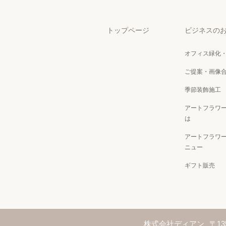
トップページ
ビジネスの
オフィス緑化
ご提案・画像
季節装飾施工
アートフラワ
は
アートフラワ
ニュー
ギフト販売
株式会社ディアン
〒13